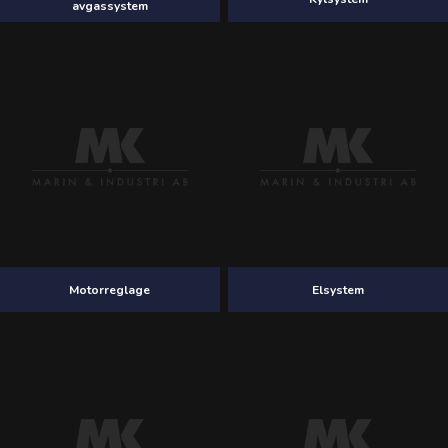
avgassystem
Motorreglage
Elsystem