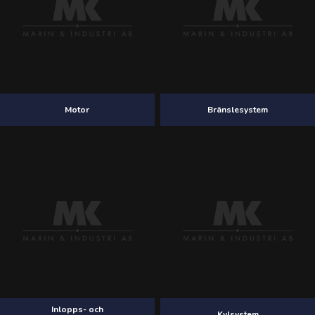
Motor
Bränslesystem
Inlopps- och
Kylsystem