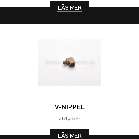
LÄS MER
V-NIPPEL
251,25 kr
LÄS MER