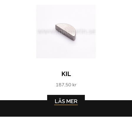
KIL
187,50 kr
LÄS MER