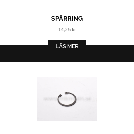
SPÅRRING
14,25 kr
LÄS MER