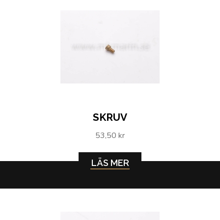
SKRUV
53,50 kr
LÄS MER