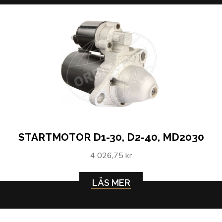
STARTMOTOR D1-30, D2-40, MD2030
4 026,75 kr
LÄS MER