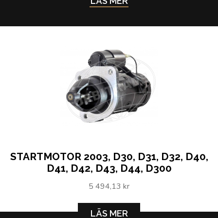
LÄS MER
STARTMOTOR 2003, D30, D31, D32, D40,
D41, D42, D43, D44, D300
5 494,13 kr
LÄS MER