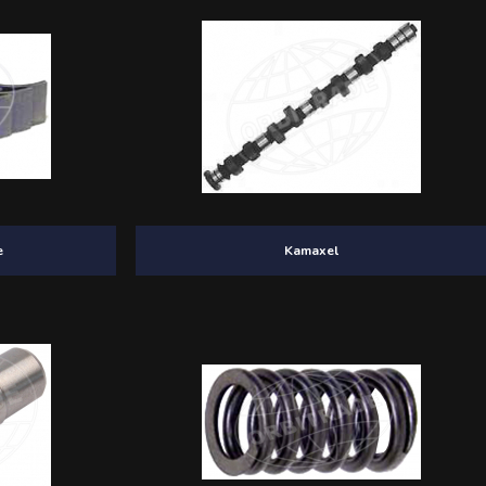
e
Kamaxel