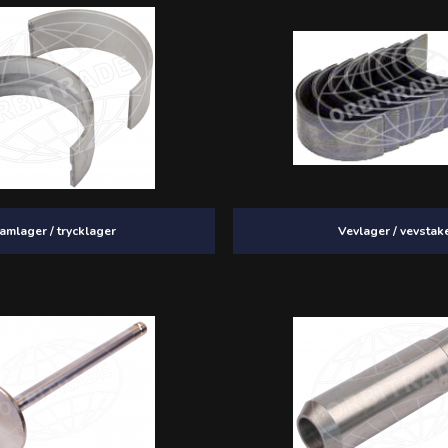
amlager / trycklager
Vevlager / vevstak