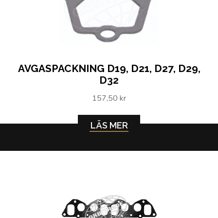
AVGASPACKNING D19, D21, D27, D29,
D32
157,50 kr
LÄS MER