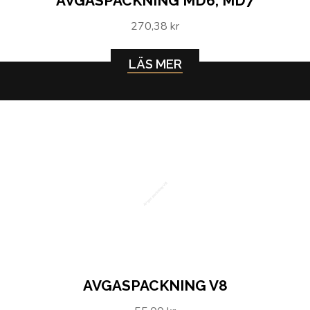
AVGASPACKNING MD6, MD7
270,38 kr
LÄS MER
Avgaspackning V8
AVGASPACKNING V8