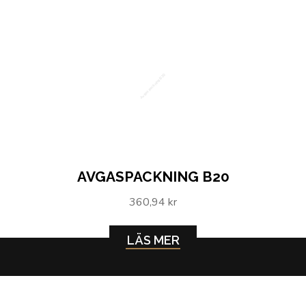
Avgaspackning B20
AVGASPACKNING B20
360,94 kr
LÄS MER