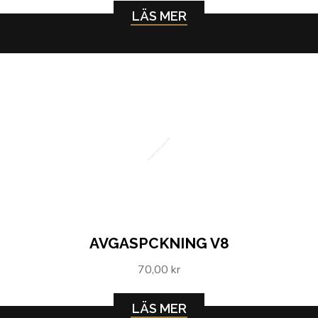
LÄS MER
Avgaspckning V8
AVGASPCKNING V8
70,00 kr
LÄS MER