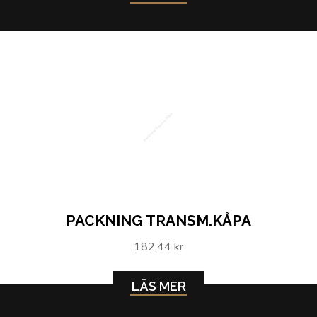
Packning Transm.Kåpa
PACKNING TRANSM.KÅPA
182,44 kr
LÄS MER