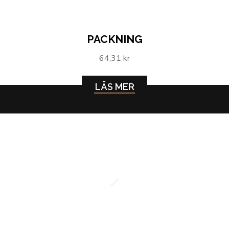
PACKNING
64,31 kr
LÄS MER
Packning