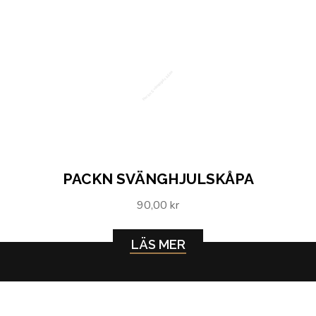
Packn Svänghjulskåpa
PACKN SVÄNGHJULSKÅPA
90,00 kr
LÄS MER