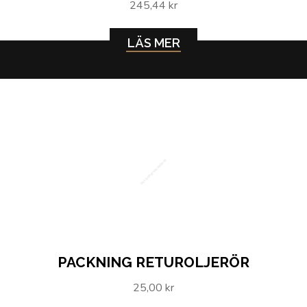
245,44 kr
LÄS MER
Packning returoljerör
PACKNING RETUROLJERÖR
25,00 kr