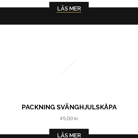
LÄS MER
Packning svänghjulskåpa
PACKNING SVÄNGHJULSKÅPA
45,00 kr
LÄS MER