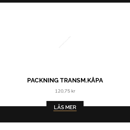
Packning Transm.Kåpa
PACKNING TRANSM.KÅPA
120,75 kr
LÄS MER