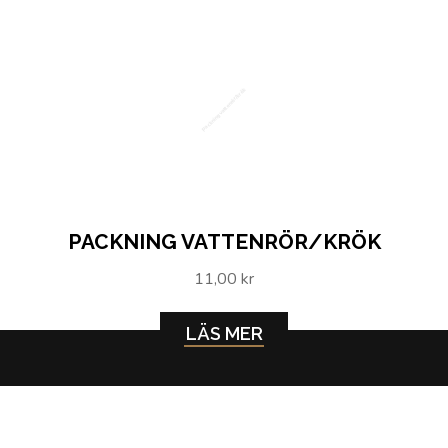
Packning vattenrör/krök
PACKNING VATTENRÖR/KRÖK
11,00 kr
LÄS MER