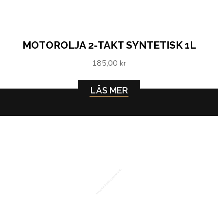
MOTOROLJA 2-TAKT SYNTETISK 1L
185,00 kr
LÄS MER
Motorolja 2-takt syntetisk 5L