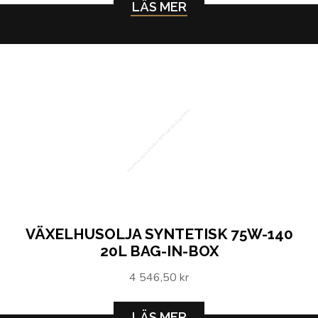
LÄS MER
Växelhusolja Syntetisk 75W-140 20L Bag-in-Box
VÄXELHUSOLJA SYNTETISK 75W-140
20L BAG-IN-BOX
4 546,50 kr
LÄS MER