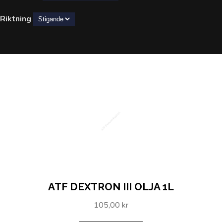
Riktning
ATF Dextron III olja 1L
ATF DEXTRON III OLJA 1L
105,00 kr