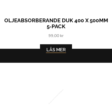
OLJEABSORBERANDE DUK 400 X 500MM
5-PACK
99,00 kr
LÄS MER
Propelleraxelfett NLGI 3 500 gram