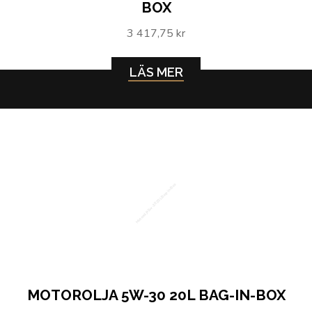
BOX
3 417,75 kr
LÄS MER
Motorolja 5w-30 20L Bag-in-Box
MOTOROLJA 5W-30 20L BAG-IN-BOX