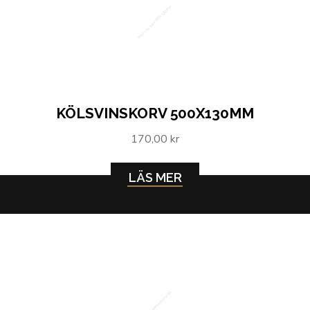
Kölsvinskorv 500x130mm
KÖLSVINSKORV 500X130MM
170,00 kr
LÄS MER
Motorolja 2-takt mineral 5L