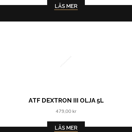
LÄS MER
ATF Dextron III olja 5L
ATF DEXTRON III OLJA 5L
479,00 kr
LÄS MER