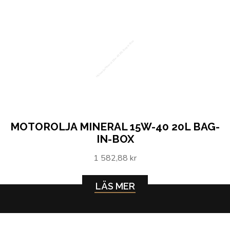
Motorolja Mineral 15w-40 20L Bag-in-Box
MOTOROLJA MINERAL 15W-40 20L BAG-
IN-BOX
1 582,88 kr
LÄS MER