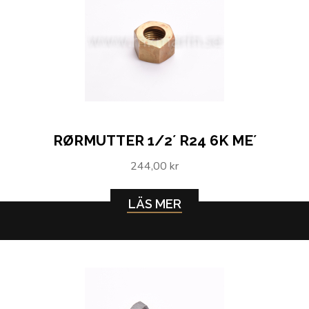
RØRMUTTER 1/2´ R24 6K ME´
244,00 kr
LÄS MER