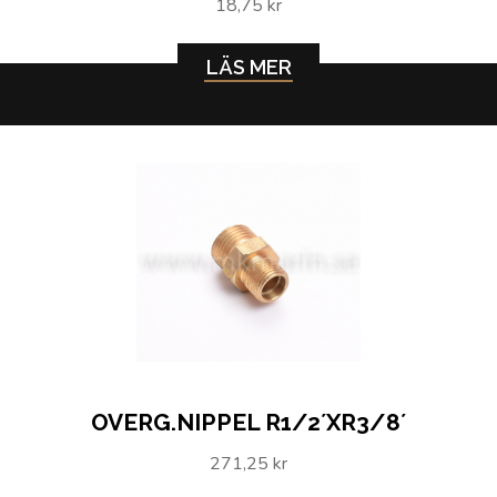
18,75 kr
LÄS MER
OVERG.NIPPEL R1/2´XR3/8´
271,25 kr