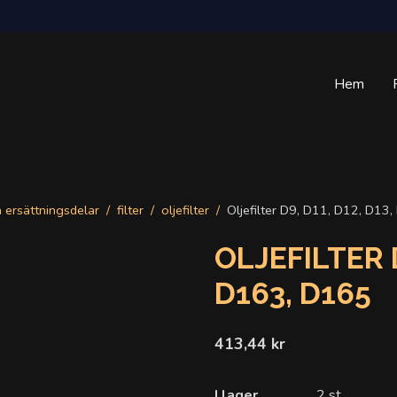
Hem
a ersättningsdelar
filter
oljefilter
Oljefilter D9, D11, D12, D1
OLJEFILTER D
D163, D165
413,44 kr
I lager
2 st