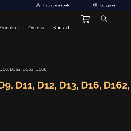
Registrera konto
Logga in
Produkter
Om oss
Kontakt
3, D16, D162, D163, D165
9, D11, D12, D13, D16, D162,