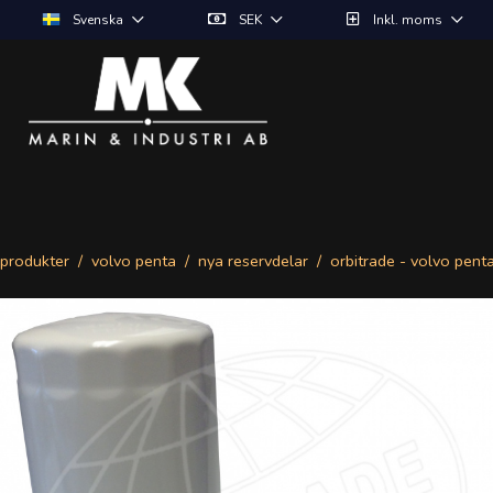
Svenska
SEK
Inkl. moms
produkter
volvo penta
nya reservdelar
orbitrade - volvo pent