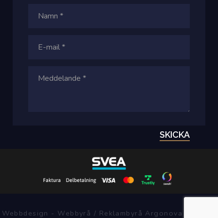
SKICKA
Webbdesign - Webbyrå / Reklambyrå Argonova Systems