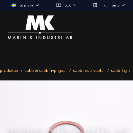
Svenska
SEK
Inkl. moms
produkter
sabb & sabb hvp-gear
sabb reservdelar
sabb 1g