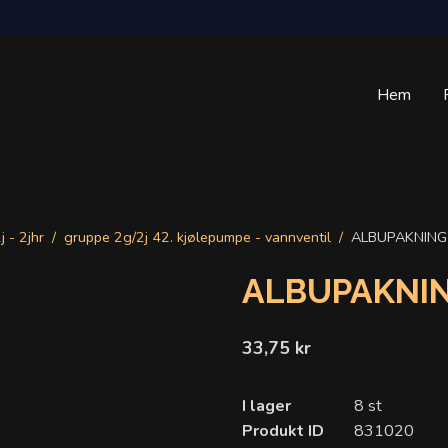
Hem
j - 2jhr
gruppe 2g/2j 42. kjølepumpe - vannventil
ALBUPAKNING
ALBUPAKNI
33,75 kr
I lager
8 st
Produkt ID
831020