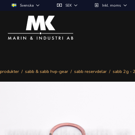
Svenska
SEK
Inkl. moms
produkter
sabb & sabb hvp-gear
sabb reservdelar
sabb 2g - 2