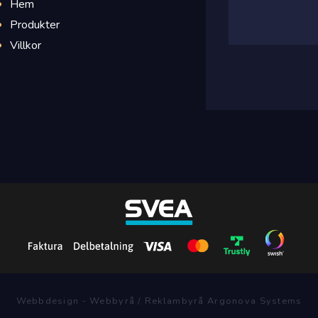
Hem
Produkter
Villkor
Webbdesign - Webbyrå / Reklambyrå Argonova Systems