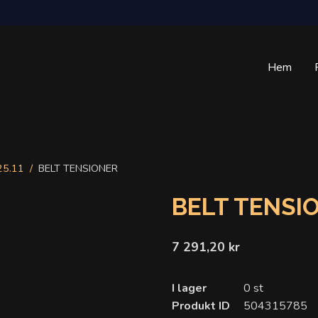
Hem
25.11
BELT TENSIONER
BELT TENSI
7 291,20 kr
I lager
0 st
Produkt ID
504315785