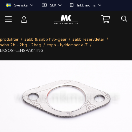
Svenska
SEK
Inkl. moms
produkter
sabb & sabb hvp-gear
sabb reservdelar
sabb 2h - 2hg - 2heg
topp - lyddemper a-7
EKSOSFLENSPAKNING