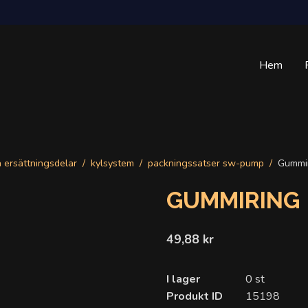
Hem
a ersättningsdelar
kylsystem
packningssatser sw-pump
Gummi
GUMMIRING
49,88 kr
I lager
0 st
Produkt ID
15198