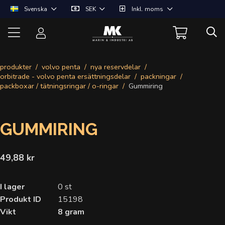
Svenska
SEK
Inkl. moms
produkter
volvo penta
nya reservdelar
orbitrade - volvo penta ersättningsdelar
packningar
packboxar / tätningsringar / o-ringar
Gummiring
GUMMIRING
49,88 kr
I lager
0 st
Produkt ID
15198
Vikt
8 gram