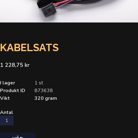
KABELSATS
1 228,75 kr
I lager
1 st
Produkt ID
873638
Vikt
320 gram
Antal