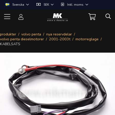
Svenska
SEK
Inkl. moms
produkter
volvo penta
nya reservdelar
volvo penta dieselmotorer
2001-2003t
motorreglage
KABELSATS