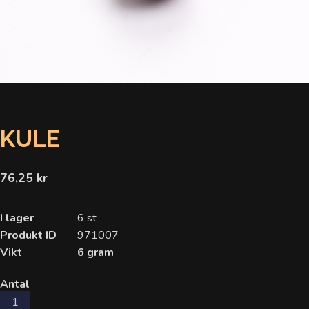
KULE
76,25 kr
I lager
6 st
Produkt ID
971007
Vikt
6 gram
Antal