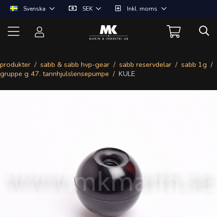
Svenska
SEK
Inkl. moms
produkter
sabb & sabb hvp-gear
sabb reservdelar
sabb 1g
gruppe g 47. tannhjulslensepumpe
KULE