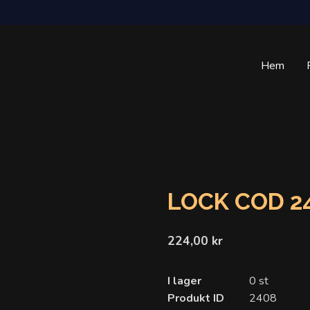
Hem
LOCK COD 2
224,00 kr
I lager
0 st
Produkt ID
2408