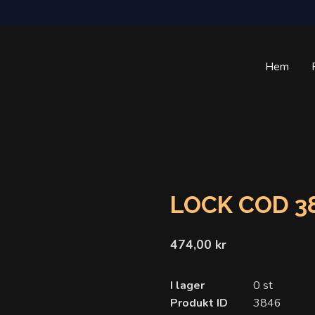
Hem
LOCK COD 3
474,00 kr
I lager
0 st
Produkt ID
3846