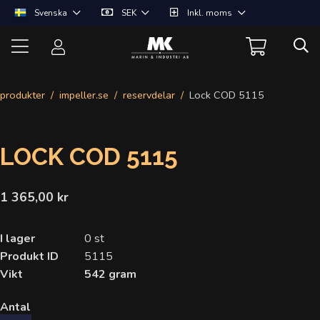
Svenska
SEK
Inkl. moms
produkter
impeller.se
reservdelar
Lock COD 5115
LOCK COD 5115
1 365,00 kr
I lager
0 st
Produkt ID
5115
Vikt
542 gram
Antal