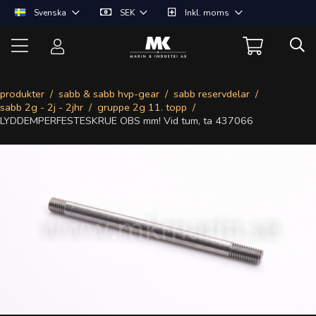
Svenska
SEK
Inkl. moms
produkter
sabb & sabb hvp-gear
sabb reservdelar
sabb 2g - 2j - 2jhr
gruppe 2g 11. topp
LYDDEMPERFESTESKRUE OBS mm! Vid tum, ta 437066