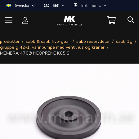
Svenska
SEK
Inkl. moms
produkter
sabb & sabb hvp-gear
sabb reservdelar
sabb 1g
gruppe g 42-1. vannpumpe med ventilhus og kraner
MEMBRAN 70Ø NEOPRENE K65 S