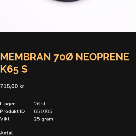
MEMBRAN 70Ø NEOPRENE
K65 S
715,00 kr
I lager
26 st
Produkt ID
851005
Vikt
25 gram
Antal