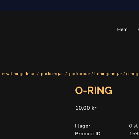
Hem
a ersättningsdelar
packningar
packboxar / tätningsringar / o-ring
O-RING
10,00 kr
I lager
0 st
Produkt ID
159