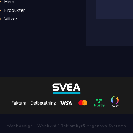
Hem
Produkter
Villkor
Webbdesign - Webbyrå / Reklambyrå Argonova Systems