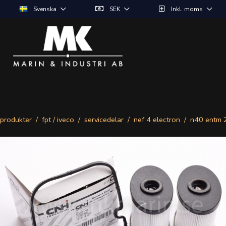
Svenska
SEK
Inkl. moms
produkter
fpt / iveco
servicedelar
nef 4 electron
n40 entm 