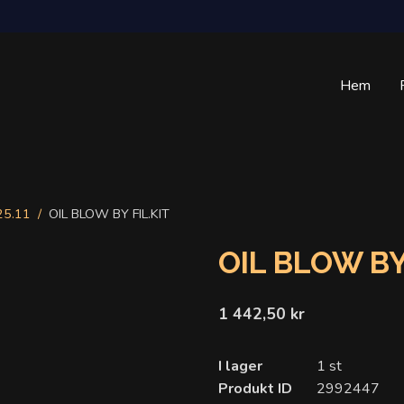
Hem
25.11
OIL BLOW BY FIL.KIT
OIL BLOW BY
1 442,50 kr
I lager
1 st
Produkt ID
2992447