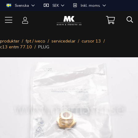
Svenska
SEK
Inkl. moms
produkter
fpt / iveco
servicedelar
cursor 13
c13 entm 77.10
PLUG