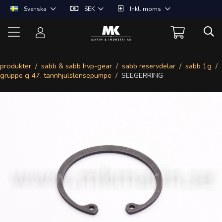
Svenska
SEK
Inkl. moms
produkter
sabb & sabb hvp-gear
sabb reservdelar
sabb 1g
gruppe g 47. tannhjulslensepumpe
SEEGERRING