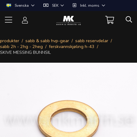
Svenska
SEK
Inkl. moms
produkter
sabb & sabb hvp-gear
sabb reservdelar
sabb 2h - 2hg - 2heg
ferskvannskjøling h-43
SKIVE MESSING BUNNSIL