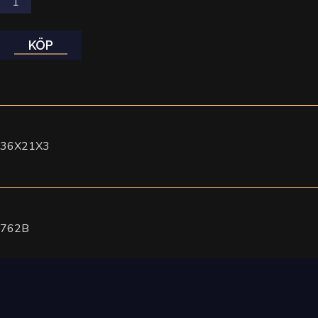
KÖP
36X21X3
762B