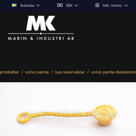
Svenska
SEK
Inkl. moms
produkter
volvo penta
nya reservdelar
volvo penta dieselmot