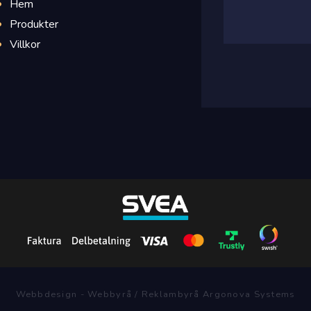
Hem
Produkter
Villkor
Webbdesign - Webbyrå / Reklambyrå Argonova Systems