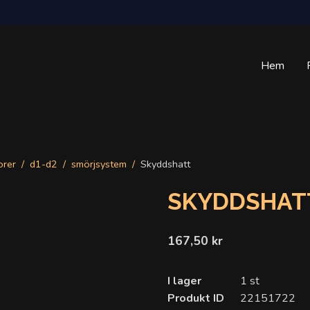
Hem
orer
d1-d2
smörjsystem
Skyddshatt
SKYDDSHAT
167,50 kr
I lager
1 st
Produkt ID
22151722