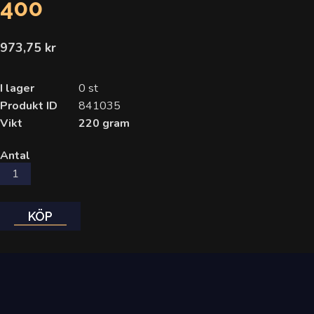
400
973,75 kr
I lager
0 st
Produkt ID
841035
Vikt
220 gram
Antal
KÖP