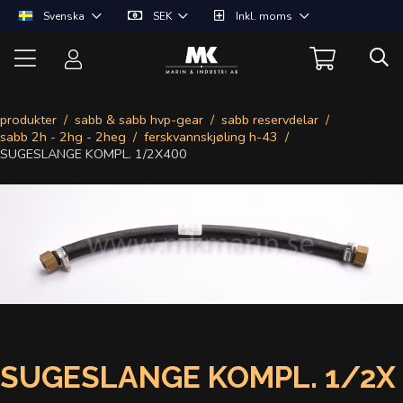
Svenska
SEK
Inkl. moms
produkter
sabb & sabb hvp-gear
sabb reservdelar
sabb 2h - 2hg - 2heg
ferskvannskjøling h-43
SUGESLANGE KOMPL. 1/2X400
SUGESLANGE KOMPL. 1/2X