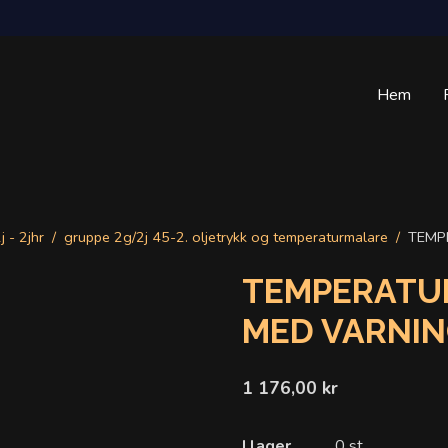
Hem
j - 2jhr
gruppe 2g/2j 45-2. oljetrykk og temperaturmalare
TEMPE
TEMPERATUR
MED VARNIN
1 176,00 kr
I lager
0 st