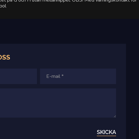
ocket på G och H utan mellannippel. OBS! Med varningskontakt för
pol
OSS
SKICKA