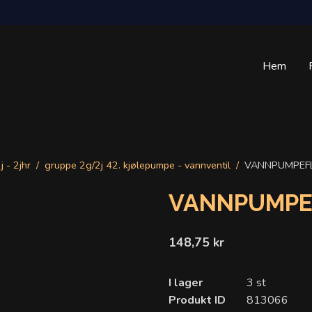
Hem
j - 2jhr
gruppe 2g/2j 42. kjølepumpe - vannventil
VANNPUMPEFL
VANNPUMPE
148,75 kr
I lager
3 st
Produkt ID
813066