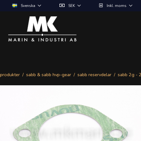
Svenska
SEK
Inkl. moms
produkter
sabb & sabb hvp-gear
sabb reservdelar
sabb 2g - 2