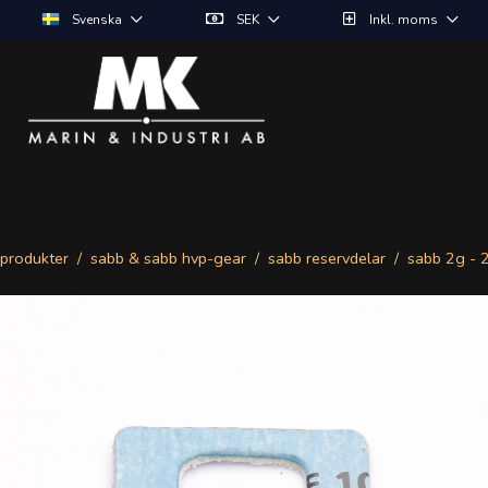
Svenska
SEK
Inkl. moms
produkter
sabb & sabb hvp-gear
sabb reservdelar
sabb 2g - 2