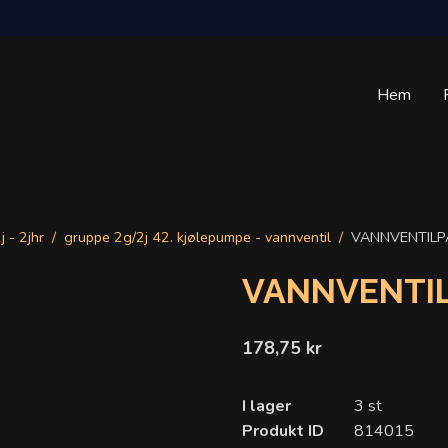
Hem
j - 2jhr
gruppe 2g/2j 42. kjølepumpe - vannventil
VANNVENTILP
VANNVENTI
178,75 kr
I lager
3 st
Produkt ID
814015