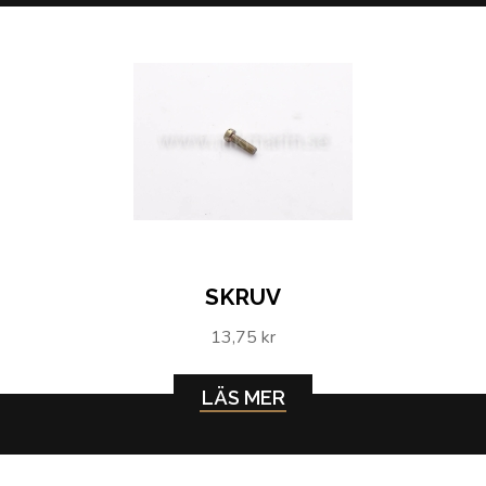
SKRUV
13,75 kr
LÄS MER