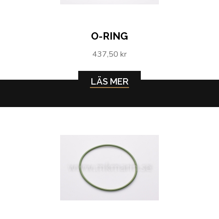
O-RING
437,50 kr
LÄS MER