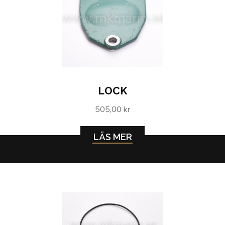
LOCK
505,00 kr
LÄS MER