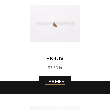
SKRUV
53,50 kr
LÄS MER