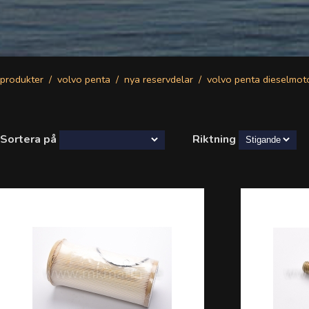
produkter
volvo penta
nya reservdelar
volvo penta dieselmot
Sortera på
Riktning