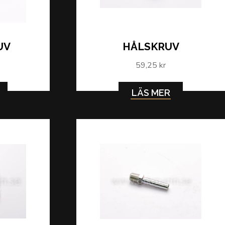
UV
HÅLSKRUV
59,25 kr
LÄS MER