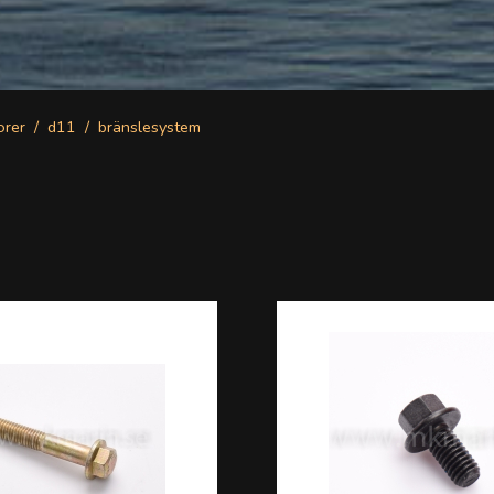
orer
d11
bränslesystem