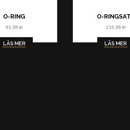
O-RING
O-RINGSA
51,38 kr
119,38 kr
LÄS MER
LÄS MER