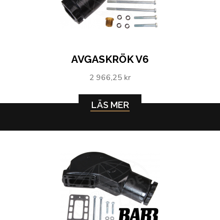
AVGASKRÖK V6
2 966,25 kr
LÄS MER