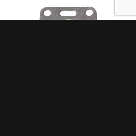
AVGASPACKNING 2001, 2002, 2003, MD6,
MD7
102,38 kr
LÄS MER