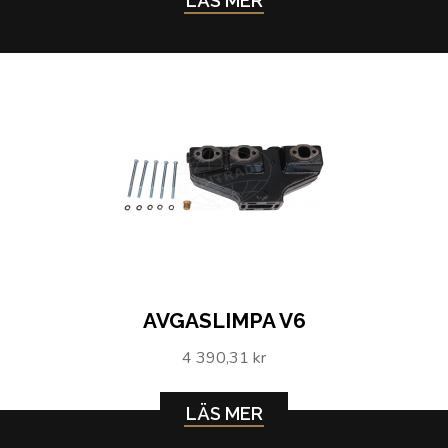
LÄS MER
AVGASLIMPA V6
4 390,31 kr
LÄS MER