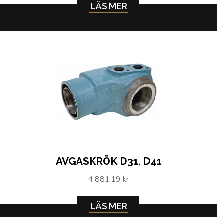
LÄS MER
AVGASKRÖK D31, D41
4 881,19 kr
LÄS MER