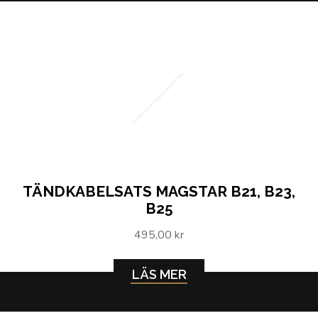
Tändkabelsats Magstar B21, B23, B25
TÄNDKABELSATS MAGSTAR B21, B23,
B25
495,00 kr
LÄS MER