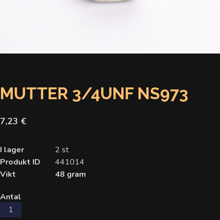
MUTTER 3/4UNF NS973
7,23 €
I lager
2 st
Produkt ID
441014
Vikt
48 gram
Antal