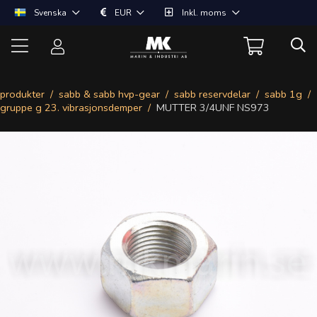
Svenska
EUR
Inkl. moms
produkter
sabb & sabb hvp-gear
sabb reservdelar
sabb 1g
gruppe g 23. vibrasjonsdemper
MUTTER 3/4UNF NS973