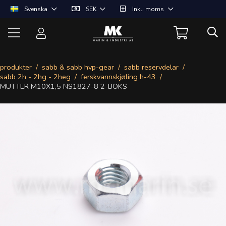
Svenska
SEK
Inkl. moms
produkter
sabb & sabb hvp-gear
sabb reservdelar
sabb 2h - 2hg - 2heg
ferskvannskjøling h-43
MUTTER M10X1,5 NS1827-8 2-BOKS