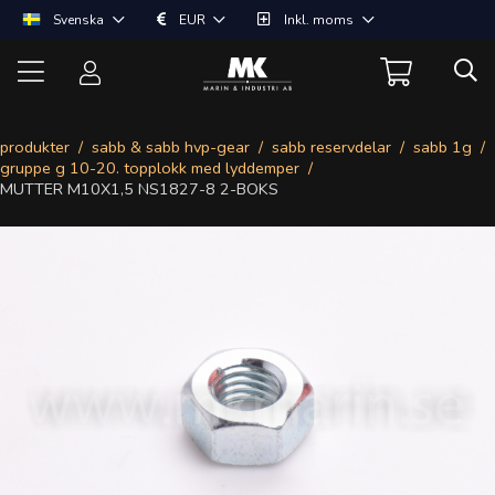
Svenska
EUR
Inkl. moms
produkter
sabb & sabb hvp-gear
sabb reservdelar
sabb 1g
gruppe g 10-20. topplokk med lyddemper
MUTTER M10X1,5 NS1827-8 2-BOKS