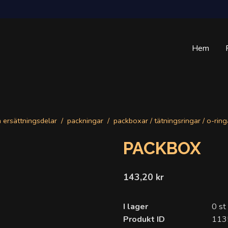
Hem
a ersättningsdelar
packningar
packboxar / tätningsringar / o-ring
PACKBOX
143,20 kr
I lager
0 st
Produkt ID
113