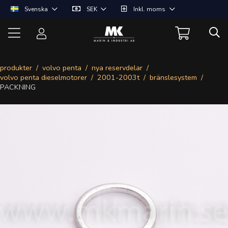
Svenska
SEK
Inkl. moms
produkter
volvo penta
nya reservdelar
volvo penta dieselmotorer
2001-2003t
bränslesystem
PACKNING