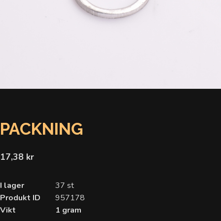
PACKNING
17,38 kr
I lager
37 st
Produkt ID
957178
Vikt
1 gram