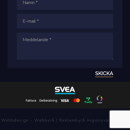
SKICKA
Webbdesign - Webbyrå / Reklambyrå Argonova Systems