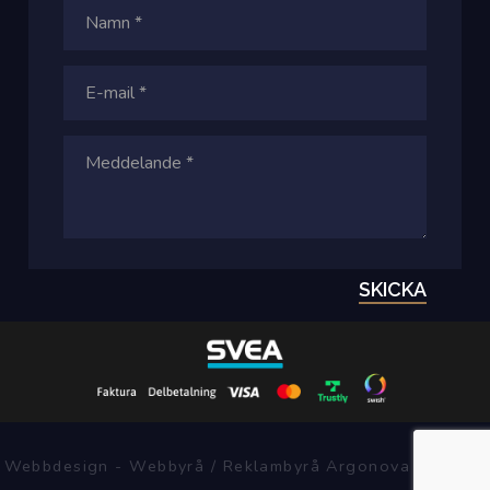
SKICKA
Webbdesign - Webbyrå / Reklambyrå Argonova Systems