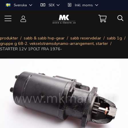
Svenska
SEK
Inkl. moms
produkter
sabb & sabb hvp-gear
sabb reservdelar
sabb 1g
gruppe g 68-2. vekselstrømsdynamo-arrangement, starter
STARTER 12V 1POLT FRA 1976-