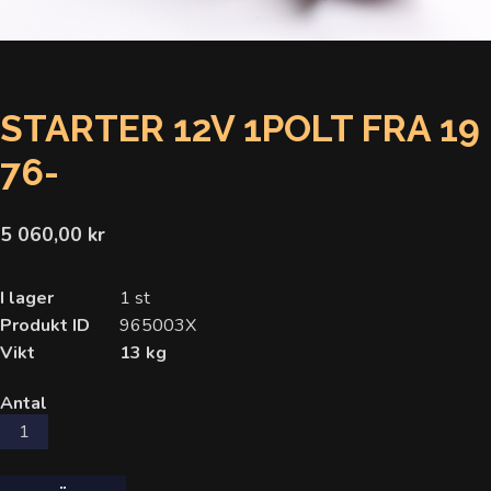
STARTER 12V 1POLT FRA 19
76-
5 060,00 kr
I lager
1 st
Produkt ID
965003X
Vikt
13 kg
Antal