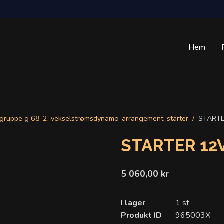
Hem
gruppe g 68-2. vekselstrømsdynamo-arrangement, starter
STARTE
STARTER 12V
5 060,00 kr
I lager
1 st
Produkt ID
965003X