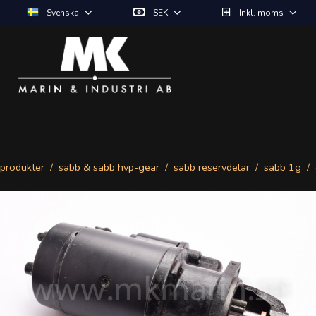
Svenska
SEK
Inkl. moms
produkter
sabb & sabb hvp-gear
sabb reservdelar
sabb 1g