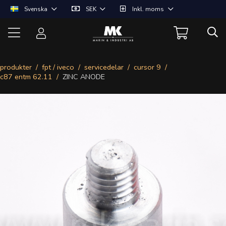
Svenska
SEK
Inkl. moms
produkter
fpt / iveco
servicedelar
cursor 9
c87 entm 62.11
ZINC ANODE