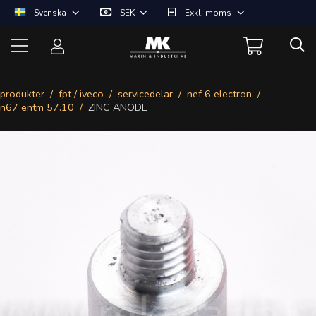
Svenska
SEK
Exkl. moms
produkter
fpt / iveco
servicedelar
nef 6 electron
n67 entm 57.10
ZINC ANODE