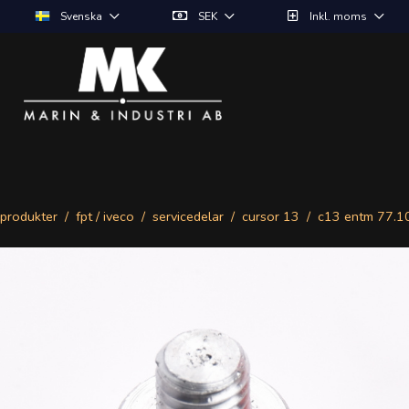
Svenska
SEK
Inkl. moms
produkter
fpt / iveco
servicedelar
cursor 13
c13 entm 77.1