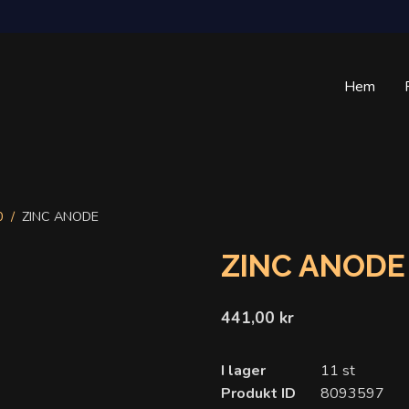
Hem
0
ZINC ANODE
ZINC ANODE
441,00 kr
I lager
11 st
Produkt ID
8093597