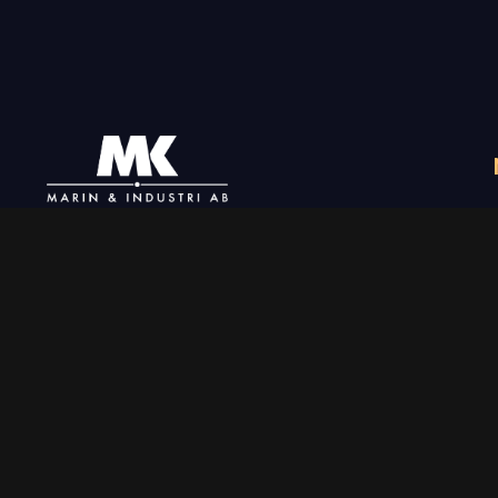
+46 31-789 02 06
info@mkmarin.se
Följ oss
Aktuellt på Blocket