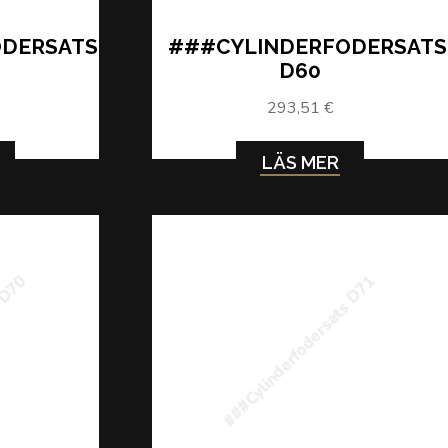
ODERSATS
###CYLINDERFODERSATS
D60
293,51 €
LÄS MER
s D70
###Cylinderfodersats D71