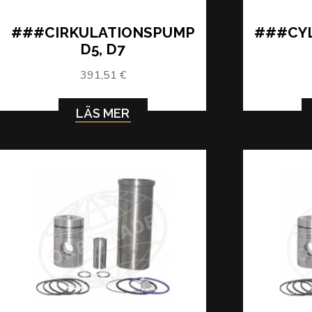
###CIRKULATIONSPUMP
###CY
D5, D7
391,51 €
LÄS MER