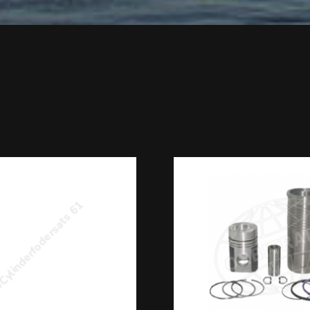
ylinderfodersats 61