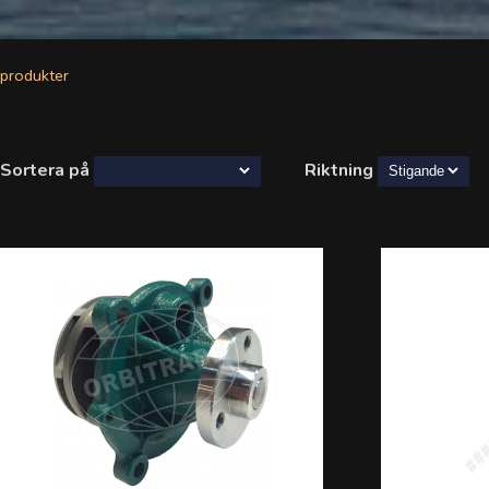
produkter
Sortera på
Riktning
###C