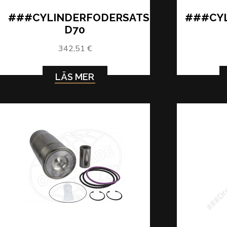
###CYLINDERFODERSATS
###CY
D70
342,51 €
LÄS MER