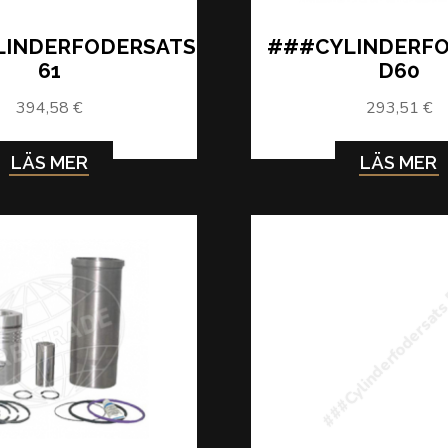
LINDERFODERSATS
###CYLINDERF
61
D60
394,58 €
293,51 €
LÄS MER
LÄS MER
###Cylinderfodersat